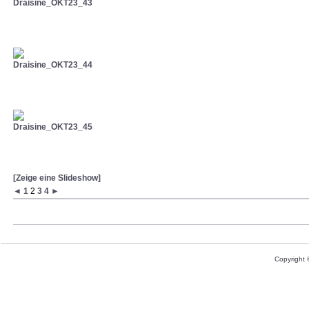
[Zeige eine Slideshow]
◄
1
2
3
4
►
Copyright 